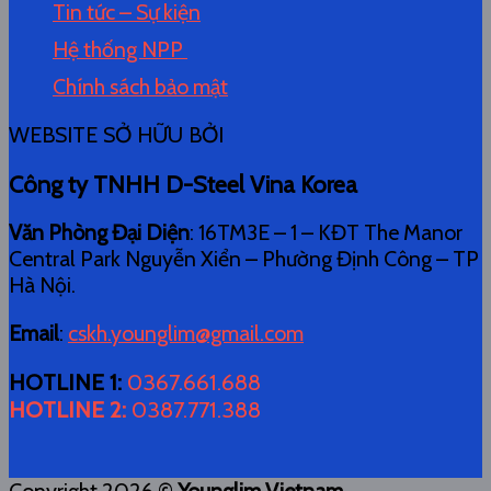
Tin tức – Sự kiện
Hệ thống NPP
Chính sách bảo mật
WEBSITE SỞ HỮU BỞI
Công ty TNHH D-Steel Vina Korea
Văn Phòng Đại Diện
: 16TM3E – 1 – KĐT The Manor
Central Park Nguyễn Xiển – Phường Định Công – TP
Hà Nội.
Email
:
cskh.younglim@gmail.com
HOTLINE 1
:
0367.661.688
HOTLINE 2
:
0387.771.388
Copyright 2026 ©
Younglim Vietnam