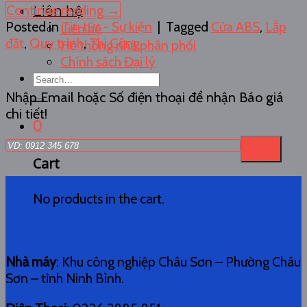
Continue reading
→
Liên hệ
Posted in
Tin tức - Sự kiện
|
Tagged
Cửa ABS
,
Lắp
Liên hệ
đặt
,
Quy trình
,
Thi Công
Hệ thống nhà phân phối
Chính sách Đại lý
Search
for:
Nhập Email hoặc Số điện thoại để nhận Báo giá
chi tiết!
0
Cart
No products in the cart.
Nhà máy
: Khu công nghiệp Châu Sơn – Phường Châu
Sơn – tỉnh Ninh Bình.