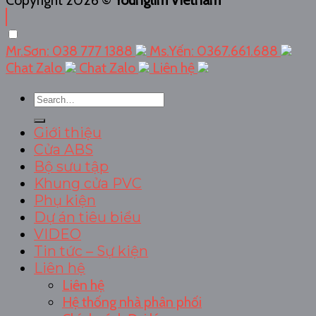
Mr.Sơn: 038 777 1388
Ms.Yến: 0367.661.688
Chat Zalo
Chat Zalo
Liên hệ
Search
for:
Giới thiệu
Cửa ABS
Bộ sưu tập
Khung cửa PVC
Phụ kiện
Dự án tiêu biểu
VIDEO
Tin tức – Sự kiện
Liên hệ
Liên hệ
Hệ thống nhà phân phối