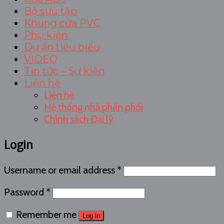
Bộ sưu tập
Khung cửa PVC
Phụ kiện
Dự án tiêu biểu
VIDEO
Tin tức – Sự kiện
Liên hệ
Liên hệ
Hệ thống nhà phân phối
Chính sách Đại lý
Login
Username or email address
*
Password
*
Remember me
Log in