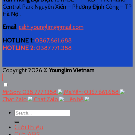
Central Park Nguyễn Xiển – Phường Định Công – TP
Hà Nội.
Email
:
cskh.younglim@gmail.com
HOTLINE 1
:
0367.661.688
HOTLINE 2
:
0387.771.388
Copyright 2026 ©
Younglim Vietnam
Mr.Sơn: 038 777 1388
Ms.Yến: 0367.661.688
Chat Zalo
Chat Zalo
Liên hệ
Search
for:
Giới thiệu
Cửa ABS