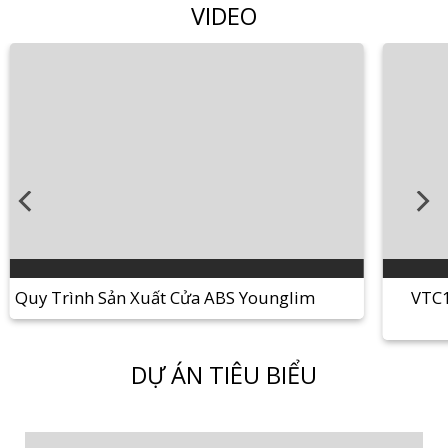
VIDEO
Quy Trình Sản Xuất Cửa ABS Younglim
VTC1
DỰ ÁN TIÊU BIỂU