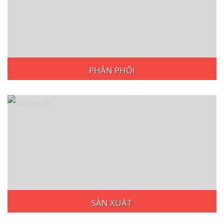
PHÂN PHỐI
Younglim Việt Nam tìm kiếm các NPP và Đại lý
trên Toàn quốc. Chúng tôi tự tin giới thiệu tới Quý
khách những chính sách và ưu đãi hấp dẫn, mở ra
cơ hội hợp tác thành công.
Chi tiết
SẢN XUẤT
Với quy mô nhà máy 20000 m2 cùng đội ngũ