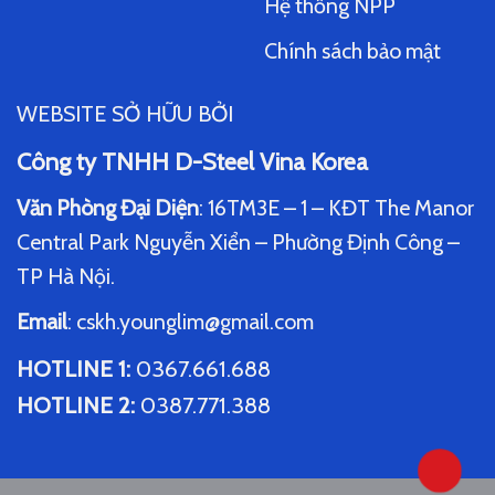
Hệ thống NPP
Chính sách bảo mật
WEBSITE SỞ HỮU BỞI
Công ty TNHH D-Steel Vina Korea
Văn Phòng Đại Diện
: 16TM3E – 1 – KĐT The Manor
Central Park Nguyễn Xiển – Phường Định Công –
TP Hà Nội.
Email
:
cskh.younglim@gmail.com
HOTLINE 1
:
0367.661.688
HOTLINE 2
:
0387.771.388