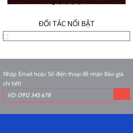
AMKOR BẮC NINH
Chủ đầu tư:
Amkor Technology
ĐỐI TÁC NỔI BẬT
Khu công nghiệp Yên Phong,
Địa điểm:
tỉnh Bắc Ninh
Hạng mục:
Cửa ABS
Năm:
2024
Nhập Email hoặc Số điện thoại để nhận Báo giá
Chi tiết
chi tiết!