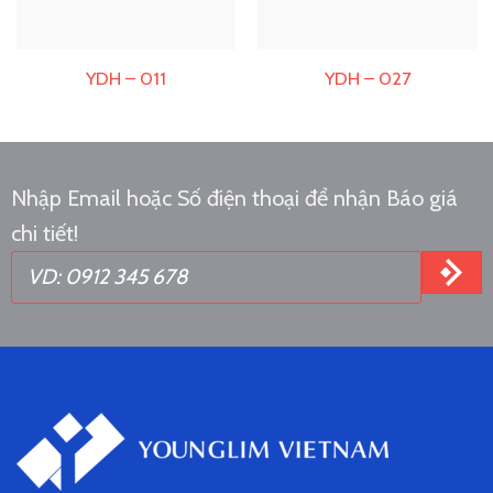
YDH – 011
YDH – 027
Nhập Email hoặc Số điện thoại để nhận Báo giá
chi tiết!