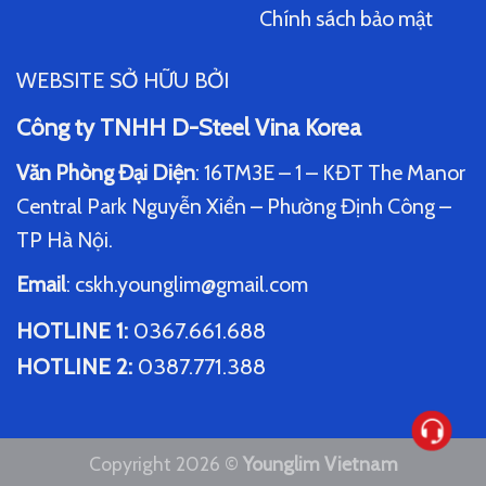
Chính sách bảo mật
WEBSITE SỞ HỮU BỞI
Công ty TNHH D-Steel Vina Korea
Văn Phòng Đại Diện
: 16TM3E – 1 – KĐT The Manor
Central Park Nguyễn Xiển – Phường Định Công –
TP Hà Nội.
Email
:
cskh.younglim@gmail.com
HOTLINE 1
:
0367.661.688
HOTLINE 2
:
0387.771.388
Copyright 2026 ©
Younglim Vietnam