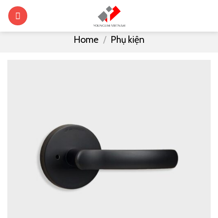
Skip
0
to
content
Home
/
Phụ kiện