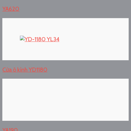
YA620
Cửa ô kính YD1180
YA190