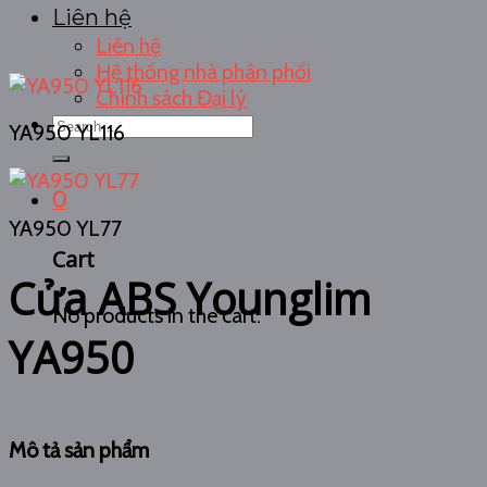
Liên hệ
Liên hệ
Hệ thống nhà phân phối
Chính sách Đại lý
Search
YA950 YL116
for:
0
YA950 YL77
Cart
Cửa ABS Younglim
No products in the cart.
YA950
Mô tả sản phẩm