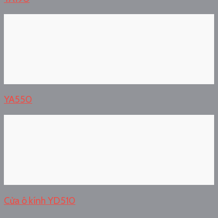
YA550
Cửa ô kính YD510