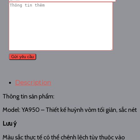
Description
Thông tin sản phẩm:
Model: YA950 – Thiết kế huỳnh vòm tối giản, sắc nét
Lưu ý
Màu sắc thực tế có thể chênh lệch tùy thuộc vào