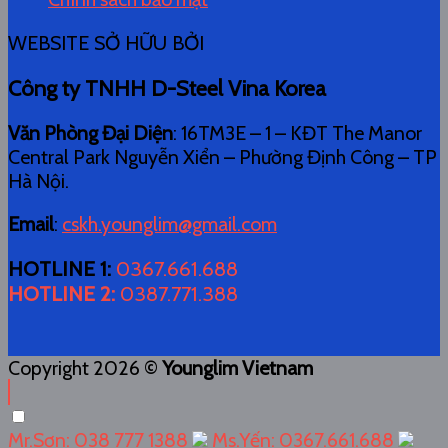
WEBSITE SỞ HỮU BỞI
Công ty TNHH D-Steel Vina Korea
Văn Phòng Đại Diện
: 16TM3E – 1 – KĐT The Manor
Central Park Nguyễn Xiển – Phường Định Công – TP
Hà Nội.
Email
:
cskh.younglim@gmail.com
HOTLINE 1
:
0367.661.688
HOTLINE 2
:
0387.771.388
Copyright 2026 ©
Younglim Vietnam
Mr.Sơn: 038 777 1388
Ms.Yến: 0367.661.688