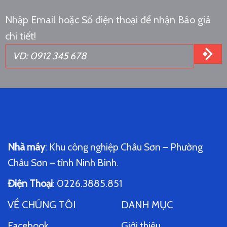
Nhập Email hoặc Số điện thoại để nhận Báo giá
chi tiết!
Nhà máy
: Khu công nghiệp Châu Sơn – Phường
Châu Sơn – tỉnh Ninh Bình.
Điện Thoại
: 0226.3885.851
VỀ CHÚNG TÔI
DANH MỤC
Facebook
Giới thiệu