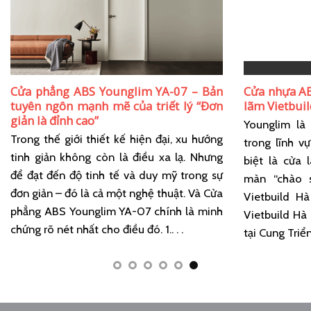
Cửa phẳng ABS Younglim YA-07 – Bản
Cửa nhựa AB
tuyên ngôn mạnh mẽ của triết lý “Đơn
lãm Vietbui
giản là đỉnh cao”
Younglim là
Trong thế giới thiết kế hiện đại, xu hướng
trong lĩnh v
tinh giản không còn là điều xa lạ. Nhưng
biệt là cửa 
để đạt đến độ tinh tế và duy mỹ trong sự
màn “chào s
đơn giản – đó là cả một nghệ thuật. Và Cửa
Vietbuild Hà
phẳng ABS Younglim YA-07 chính là minh
Vietbuild Hà 
chứng rõ nét nhất cho điều đó. 1.. . .
tại Cung Triển 