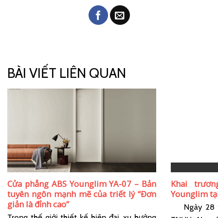
BÀI VIẾT LIÊN QUAN
Cửa phẳng ABS Younglim YA-07 – Bản
Khai trươ
tuyên ngôn mạnh mẽ của triết lý “Đơn
Younglim tạ
giản là đỉnh cao”
Ngày 28 th
Trong thế giới thiết kế hiện đại, xu hướng