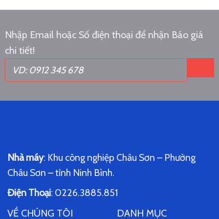
Nhập Email hoặc Số điện thoại để nhận Báo giá
chi tiết!
Nhà máy
: Khu công nghiệp Châu Sơn – Phường
Châu Sơn – tỉnh Ninh Bình.
Điện Thoại
: 0226.3885.851
VỀ CHÚNG TÔI
DANH MỤC