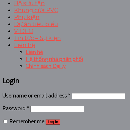
Bộ sưu tập
Khung cửa PVC
Phụ kiện
Dự án tiêu biểu
VIDEO
Tin tức – Sự kiện
Liên hệ
Liên hệ
Hệ thống nhà phân phối
Chính sách Đại lý
Login
Username or email address
*
Password
*
Remember me
Log in