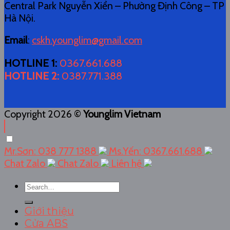
Central Park Nguyễn Xiển – Phường Định Công – TP
Hà Nội.
Email
:
cskh.younglim@gmail.com
HOTLINE 1
:
0367.661.688
HOTLINE 2
:
0387.771.388
Copyright 2026 ©
Younglim Vietnam
Mr.Sơn: 038 777 1388
Ms.Yến: 0367.661.688
Chat Zalo
Chat Zalo
Liên hệ
Search
for:
Giới thiệu
Cửa ABS