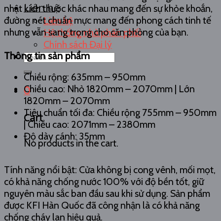
Liên hệ
nhật kích thước khác nhau mang đến sự khỏe khoắn,
đường nét chuẩn mực mang đến phong cách tinh tế
Liên hệ
nhưng vẫn sang trọng cho căn phòng của bạn.
Hệ thống nhà phân phối
Chính sách Đại lý
Thông tin sản phẩm
Search
for:
Chiều rộng: 635mm – 950mm
Chiều cao: Nhỏ 1820mm – 2070mm | Lớn
0
1820mm – 2070mm
Tiêu chuẩn tối đa: Chiều rộng 755mm – 950mm
Cart
| Chiều cao: 2071mm – 2380mm
Độ dày cánh: 35mm
No products in the cart.
Tính năng nổi bật: Cửa không bị cong vênh, mối mọt,
có khả năng chống nước 100% với độ bền tốt, giữ
nguyên màu sắc ban đầu sau khi sử dụng. Sản phẩm
được KFI Hàn Quốc đã công nhận là có khả năng
chống cháy lan hiệu quả.