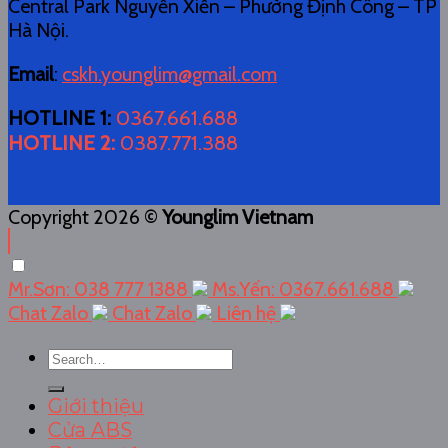
Central Park Nguyễn Xiển – Phường Định Công – TP
Hà Nội.
Email
:
cskh.younglim@gmail.com
HOTLINE 1
:
0367.661.688
HOTLINE 2
:
0387.771.388
Copyright 2026 ©
Younglim Vietnam
Mr.Sơn: 038 777 1388
Ms.Yến: 0367.661.688
Chat Zalo
Chat Zalo
Liên hệ
Search
for:
Giới thiệu
Cửa ABS