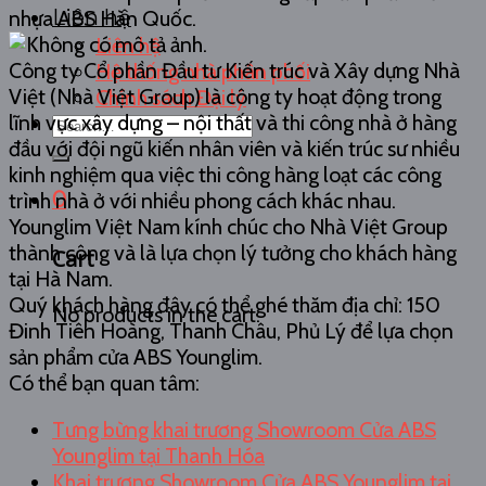
Liên hệ
nhựa ABS Hàn Quốc.
Liên hệ
Công ty Cổ phần Đầu tư Kiến trúc và Xây dựng Nhà
Hệ thống nhà phân phối
Việt (Nhà Việt Group) là công ty hoạt động trong
Chính sách Đại lý
lĩnh vực xây dựng – nội thất và thi công nhà ở hàng
Search
đầu với đội ngũ kiến nhân viên và kiến trúc sư nhiều
for:
kinh nghiệm qua việc thi công hàng loạt các công
0
trình nhà ở với nhiều phong cách khác nhau.
Younglim Việt Nam kính chúc cho Nhà Việt Group
thành công và là lựa chọn lý tưởng cho khách hàng
Cart
tại Hà Nam.
Quý khách hàng đây có thể ghé thăm địa chỉ: 150
No products in the cart.
Đinh Tiên Hoàng, Thanh Châu, Phủ Lý để lựa chọn
sản phẩm cửa ABS Younglim.
Có thể bạn quan tâm:
Tưng bừng khai trương Showroom Cửa ABS
Younglim tại Thanh Hóa
Khai trương Showroom Cửa ABS Younglim tại