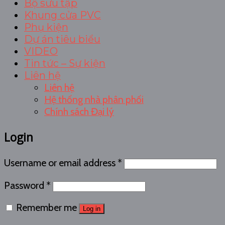
Bộ sưu tập
Khung cửa PVC
Phụ kiện
Dự án tiêu biểu
VIDEO
Tin tức – Sự kiện
Liên hệ
Liên hệ
Hệ thống nhà phân phối
Chính sách Đại lý
Login
Username or email address
*
Password
*
Remember me
Log in