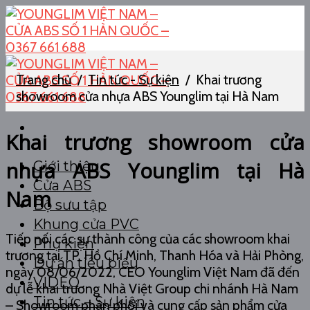
Skip
to
content
Trang chủ
/
Tin tức - Sự kiện
/
Khai trương
showroom cửa nhựa ABS Younglim tại Hà Nam
Khai trương showroom cửa
nhựa ABS Younglim tại Hà
Giới thiệu
Cửa ABS
Nam
Bộ sưu tập
Khung cửa PVC
Tiếp nối các sự thành công của các showroom khai
Phụ kiện
trương tại TP. Hồ Chí Minh, Thanh Hóa và Hải Phòng,
Dự án tiêu biểu
ngày 08/06/2022, CEO Younglim Việt Nam đã đến
VIDEO
dự lễ khai trương Nhà Việt Group chi nhánh Hà Nam
Tin tức – Sự kiện
– Showroom phân phối và cung cấp sản phẩm cửa