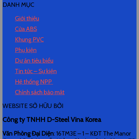
DANH MỤC
Giới thiệu
Cửa ABS
Khung PVC
Phụ kiện
Dự án tiêu biểu
Tin tức – Sự kiện
Hệ thống NPP
Chính sách bảo mật
WEBSITE SỞ HỮU BỞI
Công ty TNHH D-Steel Vina Korea
Văn Phòng Đại Diện
: 16TM3E – 1 – KĐT The Manor