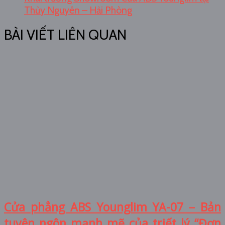
Thủy Nguyên – Hải Phòng
BÀI VIẾT LIÊN QUAN
Cửa phẳng ABS Younglim YA-07 – Bản
tuyên ngôn mạnh mẽ của triết lý “Đơn