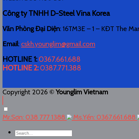
Công ty TNHH D-Steel Vina Korea
Văn Phòng Đại Diện
: 16TM3E – 1 – KĐT The Ma
Email
:
cskh.younglim@gmail.com
HOTLINE 1
:
0367.661.688
HOTLINE 2
:
0387.771.388
Copyright 2026 ©
Younglim Vietnam
Mr.Sơn: 038 777 1388
Ms.Yến: 0367.661.688
Search