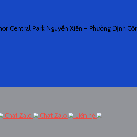
nor Central Park Nguyễn Xiển – Phường Định Côn
Chat Zalo
Chat Zalo
Liên hệ