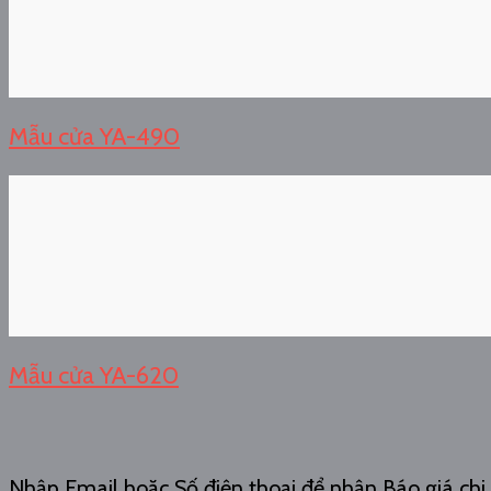
Mẫu cửa YA-490
Mẫu cửa YA-620
Nhập Email hoặc Số điện thoại để nhận Báo giá chi t