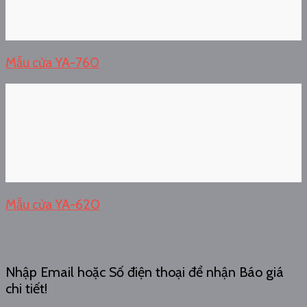
Mẫu cửa YA-760
Mẫu cửa YA-620
Nhập Email hoặc Số điện thoại để nhận Báo giá
chi tiết!