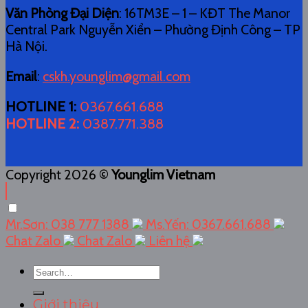
Văn Phòng Đại Diện
: 16TM3E – 1 – KĐT The Manor
Central Park Nguyễn Xiển – Phường Định Công – TP
Hà Nội.
Email
:
cskh.younglim@gmail.com
HOTLINE 1
:
0367.661.688
HOTLINE 2
:
0387.771.388
Copyright 2026 ©
Younglim Vietnam
Mr.Sơn: 038 777 1388
Ms.Yến: 0367.661.688
Chat Zalo
Chat Zalo
Liên hệ
Search
for:
Giới thiệu