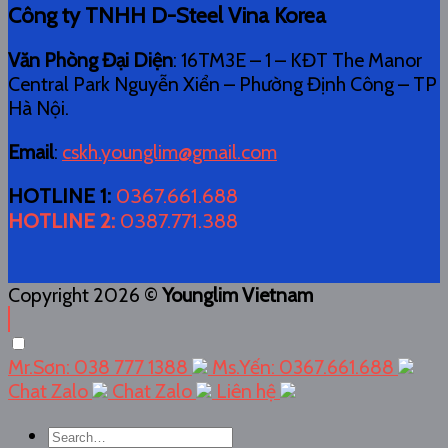
Công ty TNHH D-Steel Vina Korea
Văn Phòng Đại Diện
: 16TM3E – 1 – KĐT The Manor
Central Park Nguyễn Xiển – Phường Định Công – TP
Hà Nội.
Email
:
cskh.younglim@gmail.com
HOTLINE 1
:
0367.661.688
HOTLINE 2
:
0387.771.388
Copyright 2026 ©
Younglim Vietnam
Mr.Sơn: 038 777 1388
Ms.Yến: 0367.661.688
Chat Zalo
Chat Zalo
Liên hệ
Search