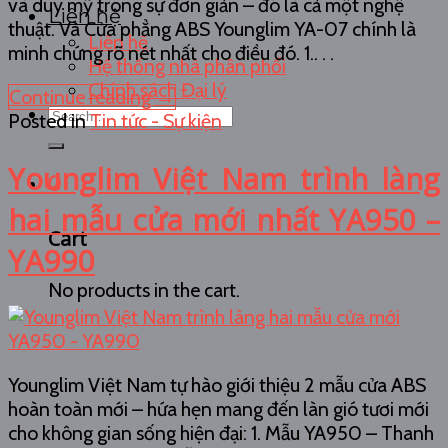
và duy mỹ trong sự đơn giản – đó là cả một nghệ
Liên hệ
thuật. Và Cửa phẳng ABS Younglim YA-07 chính là
Liên hệ
minh chứng rõ nét nhất cho điều đó. 1.. . .
Hệ thống nhà phân phối
Chính sách Đại lý
Continue reading
→
Search
Posted in
Tin tức - Sự kiện
for:
Younglim Việt Nam trình làng
0
hai mẫu cửa mới nhất YA950 –
Cart
YA990
No products in the cart.
Younglim Việt Nam tự hào giới thiệu 2 mẫu cửa ABS
hoàn toàn mới – hứa hẹn mang đến làn gió tươi mới
cho không gian sống hiện đại: 1. Mẫu YA950 – Thanh