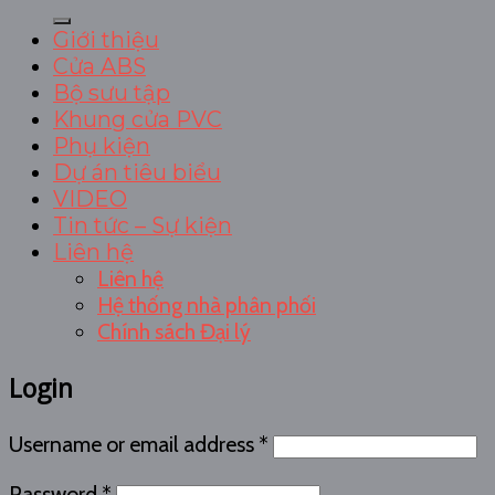
for:
Giới thiệu
Cửa ABS
Bộ sưu tập
Khung cửa PVC
Phụ kiện
Dự án tiêu biểu
VIDEO
Tin tức – Sự kiện
Liên hệ
Liên hệ
Hệ thống nhà phân phối
Chính sách Đại lý
Login
Username or email address
*
Password
*