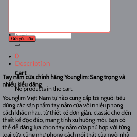
Liên hệ
Liên hệ
Hệ thống nhà phân phối
Chính sách Đại lý
Search
for:
0
Description
Cart
Tay nắm cửa chính hãng Younglim: Sang trọng và
nhiều kiểu dáng
No products in the cart.
Younglim Việt Nam tự hào cung cấp tới người tiêu
dùng các sản phẩm tay nắm cửa với nhiều phong
cách khác nhau, từ thiết kế đơn giản, classic cho đến
thiết kế độc đáo, mang tính xu hướng mới. Bạn có
thể dễ dàng lựa chọn tay nắm cửa phù hợp với từng
loại cửa cũng như phong cách nội thất của ngôi nhà.