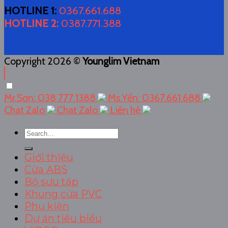
HOTLINE 1
:
0367.661.688
HOTLINE 2
:
0387.771.388
Copyright 2026 ©
Younglim Vietnam
Mr.Sơn: 038 777 1388
Ms.Yến: 0367.661.688
Chat Zalo
Chat Zalo
Liên hệ
Search
for:
Giới thiệu
Cửa ABS
Bộ sưu tập
Khung cửa PVC
Phụ kiện
Dự án tiêu biểu