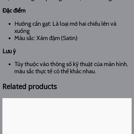
Đặc điểm
Hướng cần gạt: Là loại mở hai chiều lên và
xuống
Màu sắc: Xám đậm (Satin)
Lưu ý
Tùy thuộc vào thông số kỹ thuật của màn hình,
màu sắc thực tế có thể khác nhau.
Related products