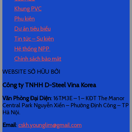
Khung PVC
Phụ kiện
Dự án tiêu biểu
Tin tức – Sự kiện
Hệ thống NPP
Chính sách bảo mật
WEBSITE SỞ HỮU BỞI
Công ty TNHH D-Steel Vina Korea
Văn Phòng Đại Diện
: 16TM3E – 1 – KĐT The Manor
Central Park Nguyễn Xiển – Phường Định Công – TP
Hà Nội.
Email
:
cskh.younglim@gmail.com