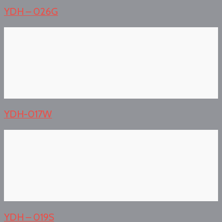
YDH – 026G
YDH-017W
YDH – 019S