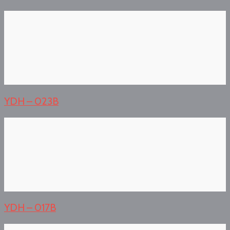
YDH – 023B
YDH – 017B