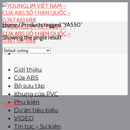
Skip
to
content
Home
/
Products tagged “YA550”
Showing the single result
Giới thiệu
Cửa ABS
Bộ sưu tập
Khung cửa PVC
Phụ kiện
YA550
Dự án tiêu biểu
VIDEO
Tin tức – Sự kiện